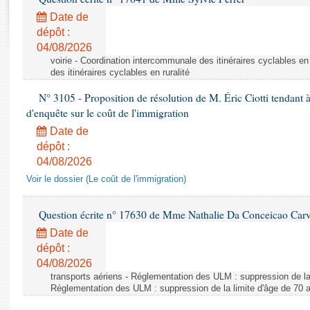
Rapports d'enquête
Date de
Rapports législatifs
dépôt :
Rapports sur l'application des lois
04/08/2026
Baromètre de l’application des lois
voirie - Coordination intercommunale des itinéraires cyclables en
des itinéraires cyclables en ruralité
Dossiers législatifs
N° 3105 - Proposition de résolution de M. Éric Ciotti tendant 
d'enquête sur le coût de l'immigration
Budget et sécurité sociale
Questions écrites et orales
Date de
dépôt :
Comptes rendus des débats
04/08/2026
Voir le dossier (Le coût de l'immigration)
Question écrite n° 17630 de Mme Nathalie Da Conceicao Car
Date de
dépôt :
04/08/2026
transports aériens - Réglementation des ULM : suppression de la 
Réglementation des ULM : suppression de la limite d'âge de 70 