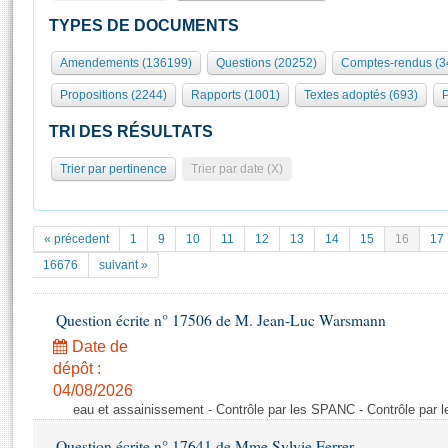
S'id
Présidence
Séance publique
Rôle et pouvoirs de l'Assemblée
Visiter l'Assemblée
TYPES DE DOCUMENTS
Fiches « Connaissance de l’Assemblée »
577 députés
Commissions et autres organes
Visite virtuelle du palais Bourbon
Amendements (136199)
Questions (20252)
Comptes-rendus (3
Organisation de l'Assemblée
Groupes politiques
Europe et International
Assister à une séance
Mot
Propositions (2244)
Rapports (1001)
Textes adoptés (693)
P
Présidence
Conférence des Présidents
Bureau
Collège des Ques
Élections législatives
Contrôle et évaluation
Accès des chercheurs à l’Assemblée
TRI DES RÉSULTATS
Congrès
Les évènements
S'inscrire
Trier par pertinence
Trier par date (X)
Pétitions
Statistiques et chiffres clés
Transparence et déontologie
Vous n'ave
Patrimoine
E
Documents de référence
« précedent
1
9
10
11
12
13
14
15
16
17
La Bibliothèque
( Constitution | Règlement de l'Assemblée ... )
Documents parlementaires
16676
suivant »
Les archives
Projets de loi
Contacts et plan d'accès
Question écrite n° 17506 de M. Jean-Luc Warsmann
Propositions de loi
Histoire
Photos libres de droit
Amendements
Date de
Juniors
dépôt :
Textes adoptés
Anciennes législatures
04/08/2026
eau et assainissement - Contrôle par les SPANC - Contrôle par
Liens vers les sites publics
Rapports d'information
Question écrite n° 17641 de Mme Sylvie Ferrer