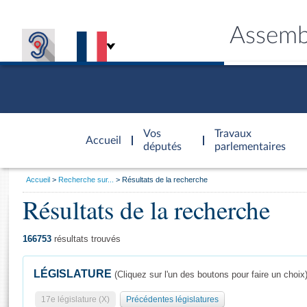
Assemb
Accèder à
la page
Vos
Travaux
Accueil
d'accueil
députés
parlementaires
Vous
Accueil
Recherche sur...
Résultats de la recherche
êtes
Résultats de la recherche
Général
ici
CONNEX
TRAVA
CONNA
DÉC
:
166753
résultats trouvés
LÉGISLATURE
(Cliquez sur l'un des boutons pour faire un choix
17e législature (X)
Précédentes législatures