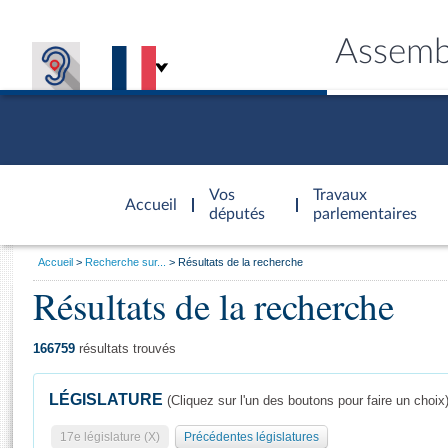
Assemb
Accèder à
la page
Vos
Travaux
Accueil
d'accueil
députés
parlementaires
Vous
Accueil
Recherche sur...
Résultats de la recherche
êtes
Résultats de la recherche
Général
ici
CONNEX
TRAVA
CONNA
DÉC
:
166759
résultats trouvés
LÉGISLATURE
(Cliquez sur l'un des boutons pour faire un choix
17e législature (X)
Précédentes législatures