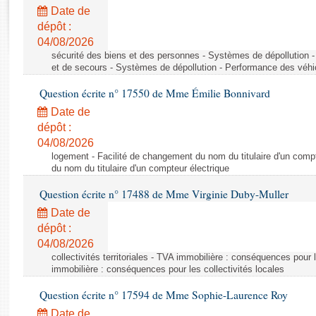
Rapports d'enquête
Date de
Rapports législatifs
dépôt :
Rapports sur l'application des lois
04/08/2026
Baromètre de l’application des lois
sécurité des biens et des personnes - Systèmes de dépollution 
et de secours - Systèmes de dépollution - Performance des véhi
Question écrite n° 17550 de Mme Émilie Bonnivard
Dossiers législatifs
Date de
Budget et sécurité sociale
dépôt :
Questions écrites et orales
04/08/2026
Comptes rendus des débats
logement - Facilité de changement du nom du titulaire d'un compt
du nom du titulaire d'un compteur électrique
Question écrite n° 17488 de Mme Virginie Duby-Muller
Date de
dépôt :
04/08/2026
collectivités territoriales - TVA immobilière : conséquences pour 
immobilière : conséquences pour les collectivités locales
Question écrite n° 17594 de Mme Sophie-Laurence Roy
Date de