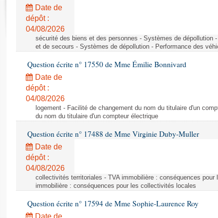
Rapports d'enquête
Date de
Rapports législatifs
dépôt :
Rapports sur l'application des lois
04/08/2026
Baromètre de l’application des lois
sécurité des biens et des personnes - Systèmes de dépollution 
et de secours - Systèmes de dépollution - Performance des véhi
Question écrite n° 17550 de Mme Émilie Bonnivard
Dossiers législatifs
Date de
Budget et sécurité sociale
dépôt :
Questions écrites et orales
04/08/2026
Comptes rendus des débats
logement - Facilité de changement du nom du titulaire d'un compt
du nom du titulaire d'un compteur électrique
Question écrite n° 17488 de Mme Virginie Duby-Muller
Date de
dépôt :
04/08/2026
collectivités territoriales - TVA immobilière : conséquences pour 
immobilière : conséquences pour les collectivités locales
Question écrite n° 17594 de Mme Sophie-Laurence Roy
Date de