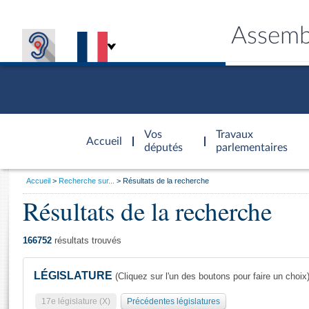
Assemb
Accèder à
la page
Vos
Travaux
Accueil
d'accueil
députés
parlementaires
Vous
Accueil
Recherche sur...
Résultats de la recherche
êtes
Résultats de la recherche
Général
ici
CONNEX
TRAVA
CONNA
DÉC
:
166752
résultats trouvés
LÉGISLATURE
(Cliquez sur l'un des boutons pour faire un choix
17e législature (X)
Précédentes législatures