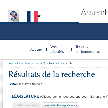
Assemb
Accèder à
la page
Vos
Travaux
Accueil
d'accueil
députés
parlementaires
Vous
Accueil
Recherche sur...
Résultats de la recherche
êtes
Résultats de la recherche
Général
ici
CONNEX
TRAVA
CONNA
DÉC
:
179870
résultats trouvés
LÉGISLATURE
(Cliquez sur l'un des boutons pour faire un choix
17e législature (X)
Précédentes législatures