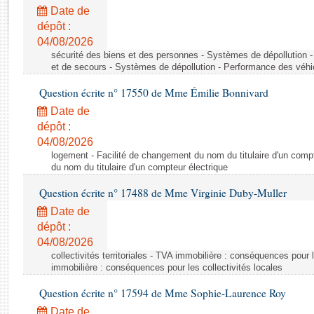
Rapports d'enquête
Date de
Rapports législatifs
dépôt :
Rapports sur l'application des lois
04/08/2026
Baromètre de l’application des lois
sécurité des biens et des personnes - Systèmes de dépollution 
et de secours - Systèmes de dépollution - Performance des véhi
Question écrite n° 17550 de Mme Émilie Bonnivard
Dossiers législatifs
Date de
Budget et sécurité sociale
dépôt :
Questions écrites et orales
04/08/2026
Comptes rendus des débats
logement - Facilité de changement du nom du titulaire d'un compt
du nom du titulaire d'un compteur électrique
Question écrite n° 17488 de Mme Virginie Duby-Muller
Date de
dépôt :
04/08/2026
collectivités territoriales - TVA immobilière : conséquences pour 
immobilière : conséquences pour les collectivités locales
Question écrite n° 17594 de Mme Sophie-Laurence Roy
Date de