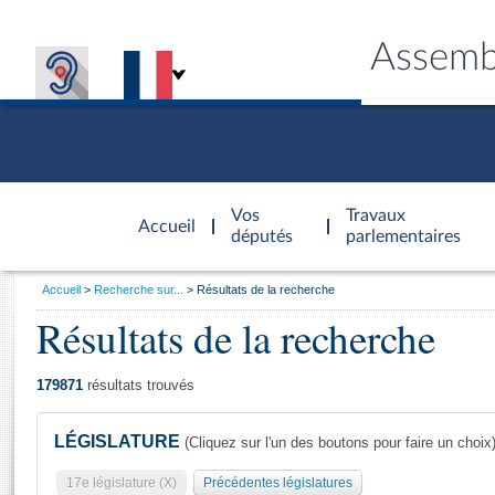
Assemb
Accèder à
la page
Vos
Travaux
Accueil
d'accueil
députés
parlementaires
Vous
Accueil
Recherche sur...
Résultats de la recherche
êtes
Résultats de la recherche
Général
ici
CONNEX
TRAVA
CONNA
DÉC
:
179871
résultats trouvés
LÉGISLATURE
(Cliquez sur l'un des boutons pour faire un choix
17e législature (X)
Précédentes législatures