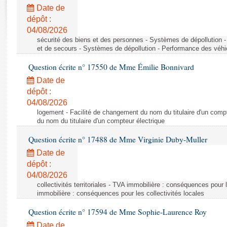
Rapports d'enquête
Date de
Rapports législatifs
dépôt :
Rapports sur l'application des lois
04/08/2026
Baromètre de l’application des lois
sécurité des biens et des personnes - Systèmes de dépollution 
et de secours - Systèmes de dépollution - Performance des véhi
Question écrite n° 17550 de Mme Émilie Bonnivard
Dossiers législatifs
Date de
Budget et sécurité sociale
dépôt :
Questions écrites et orales
04/08/2026
Comptes rendus des débats
logement - Facilité de changement du nom du titulaire d'un compt
du nom du titulaire d'un compteur électrique
Question écrite n° 17488 de Mme Virginie Duby-Muller
Date de
dépôt :
04/08/2026
collectivités territoriales - TVA immobilière : conséquences pour 
immobilière : conséquences pour les collectivités locales
Question écrite n° 17594 de Mme Sophie-Laurence Roy
Date de