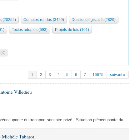
s (20252)
Comptes-rendus (3429)
Dossiers législatifs (2829)
01)
Textes adoptés (693)
Projets de lois (101)
 (X)
1
2
3
4
5
6
7
16675
suivant »
ntoine Villedieu
préoccupante du transport sanitaire privé - Situation préoccupante du
 Michèle Tabarot