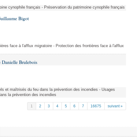
ine cynophile français - Préservation du patrimoine cynophile français
Guillaume Bigot
ères face à l'afflux migratoire - Protection des frontières face à l'afflux
 Danielle Brulebois
nels et maîtrisés du feu dans la prévention des incendies - Usages
 dans la prévention des incendies
1
2
3
4
5
6
7
16675
suivant »