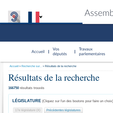
Assemb
Accèder à
la page
Vos
Travaux
Accueil
d'accueil
députés
parlementaires
Vous
Accueil
Recherche sur...
Résultats de la recherche
êtes
Résultats de la recherche
Général
ici
CONNEX
TRAVA
CONNA
DÉC
:
166750
résultats trouvés
LÉGISLATURE
(Cliquez sur l'un des boutons pour faire un choix
17e législature (X)
Précédentes législatures