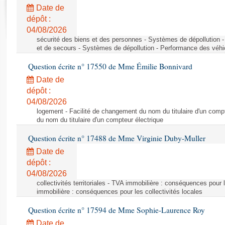
Rapports d'enquête
Date de
Rapports législatifs
dépôt :
Rapports sur l'application des lois
04/08/2026
Baromètre de l’application des lois
sécurité des biens et des personnes - Systèmes de dépollution 
et de secours - Systèmes de dépollution - Performance des véhi
Question écrite n° 17550 de Mme Émilie Bonnivard
Dossiers législatifs
Date de
Budget et sécurité sociale
dépôt :
Questions écrites et orales
04/08/2026
Comptes rendus des débats
logement - Facilité de changement du nom du titulaire d'un compt
du nom du titulaire d'un compteur électrique
Question écrite n° 17488 de Mme Virginie Duby-Muller
Date de
dépôt :
04/08/2026
collectivités territoriales - TVA immobilière : conséquences pour 
immobilière : conséquences pour les collectivités locales
Question écrite n° 17594 de Mme Sophie-Laurence Roy
Date de