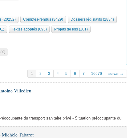
s (20252)
Comptes-rendus (3429)
Dossiers législatifs (2834)
01)
Textes adoptés (693)
Projets de lois (101)
 (X)
1
2
3
4
5
6
7
16676
suivant »
ntoine Villedieu
préoccupante du transport sanitaire privé - Situation préoccupante du
 Michèle Tabarot