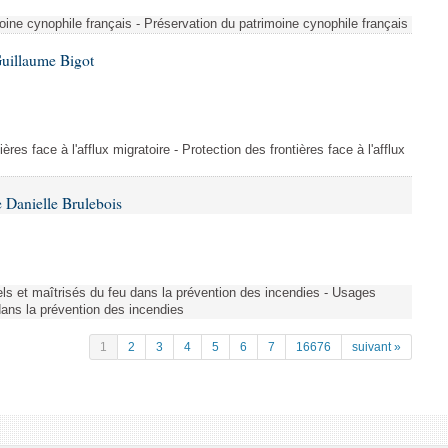
ine cynophile français - Préservation du patrimoine cynophile français
Guillaume Bigot
ères face à l'afflux migratoire - Protection des frontières face à l'afflux
 Danielle Brulebois
nels et maîtrisés du feu dans la prévention des incendies - Usages
 dans la prévention des incendies
1
2
3
4
5
6
7
16676
suivant »