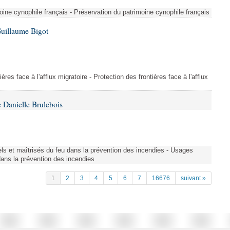
ine cynophile français - Préservation du patrimoine cynophile français
Guillaume Bigot
ères face à l'afflux migratoire - Protection des frontières face à l'afflux
 Danielle Brulebois
nels et maîtrisés du feu dans la prévention des incendies - Usages
 dans la prévention des incendies
1
2
3
4
5
6
7
16676
suivant »