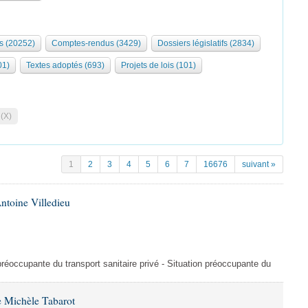
s (20252)
Comptes-rendus (3429)
Dossiers législatifs (2834)
01)
Textes adoptés (693)
Projets de lois (101)
 (X)
1
2
3
4
5
6
7
16676
suivant »
ntoine Villedieu
préoccupante du transport sanitaire privé - Situation préoccupante du
 Michèle Tabarot