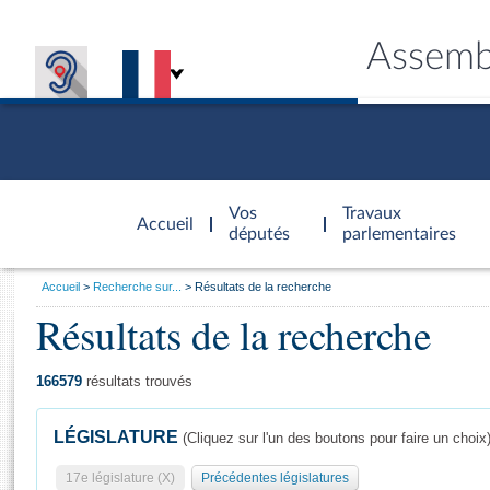
Assemb
Accèder à
la page
Vos
Travaux
Accueil
d'accueil
députés
parlementaires
Vous
Accueil
Recherche sur...
Résultats de la recherche
êtes
Résultats de la recherche
Général
ici
CONNEX
TRAVA
CONNA
DÉC
:
166579
résultats trouvés
LÉGISLATURE
(Cliquez sur l'un des boutons pour faire un choix
17e législature (X)
Précédentes législatures