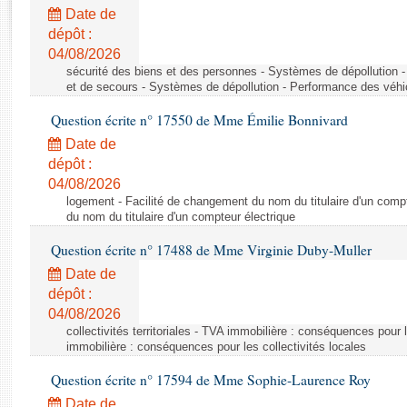
Rapports d'enquête
Date de
Rapports législatifs
dépôt :
Rapports sur l'application des lois
04/08/2026
Baromètre de l’application des lois
sécurité des biens et des personnes - Systèmes de dépollution 
et de secours - Systèmes de dépollution - Performance des véhi
Question écrite n° 17550 de Mme Émilie Bonnivard
Dossiers législatifs
Date de
Budget et sécurité sociale
dépôt :
Questions écrites et orales
04/08/2026
Comptes rendus des débats
logement - Facilité de changement du nom du titulaire d'un compt
du nom du titulaire d'un compteur électrique
Question écrite n° 17488 de Mme Virginie Duby-Muller
Date de
dépôt :
04/08/2026
collectivités territoriales - TVA immobilière : conséquences pour 
immobilière : conséquences pour les collectivités locales
Question écrite n° 17594 de Mme Sophie-Laurence Roy
Date de