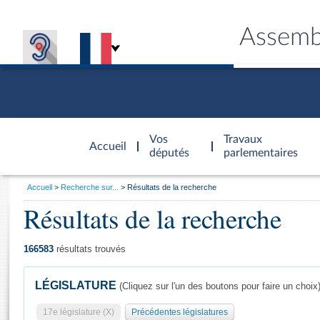
Assemb
Accèder à
la page
Vos
Travaux
Accueil
d'accueil
députés
parlementaires
Vous
Accueil
Recherche sur...
Résultats de la recherche
êtes
Résultats de la recherche
Général
ici
CONNEX
TRAVA
CONNA
DÉC
:
166583
résultats trouvés
LÉGISLATURE
(Cliquez sur l'un des boutons pour faire un choix
17e législature (X)
Précédentes législatures