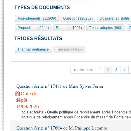
S'id
Présidence
Séance publique
Rôle et pouvoirs de l'Assemblée
Visiter l'Assemblée
TYPES DE DOCUMENTS
Fiches « Connaissance de l’Assemblée »
577 députés
Commissions et autres organes
Visite virtuelle du palais Bourbon
Amendements (122906)
Questions (20252)
Dossiers législatifs
Organisation de l'Assemblée
Groupes politiques
Europe et International
Assister à une séance
Mot
Propositions (2244)
Rapports (1001)
Textes adoptés (693)
P
Présidence
Conférence des Présidents
Bureau
Collège des Ques
Élections législatives
Contrôle et évaluation
Accès des chercheurs à l’Assemblée
TRI DES RÉSULTATS
Congrès
Les évènements
S'inscrire
Trier par pertinence
Trier par date (X)
Pétitions
Statistiques et chiffres clés
Transparence et déontologie
Vous n'ave
Patrimoine
E
Documents de référence
« précedent
1
2
3
4
La Bibliothèque
( Constitution | Règlement de l'Assemblée ... )
Documents parlementaires
Les archives
Question écrite n° 17481 de Mme Sylvie Ferrer
Projets de loi
Contacts et plan d'accès
Date de
Propositions de loi
Histoire
Photos libres de droit
dépôt :
Amendements
Juniors
04/08/2026
Textes adoptés
bois et forêts - Quelle politique de reboisement après l'incendie
Anciennes législatures
politique de reboisement après l'incendie du massif de Fontaineb
Liens vers les sites publics
Rapports d'information
Question écrite n° 17604 de M. Philippe Latombe