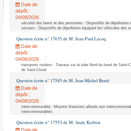
Rapports d'enquête
Date de
Rapports législatifs
dépôt :
Rapports sur l'application des lois
04/08/2026
Baromètre de l’application des lois
sécurité des biens et des personnes - Dispositifs de dépollution
secours - Dispositifs de dépollution équipant les véhicules des 
Question écrite n° 17635 de M. Jean-Paul Lecoq
Dossiers législatifs
Date de
Budget et sécurité sociale
dépôt :
Questions écrites et orales
04/08/2026
Comptes rendus des débats
transports routiers - Travaux sur le tube Nord du tunel de Saint-
de Saint-Cloud
Question écrite n° 17545 de M. Jean-Michel Brard
Date de
dépôt :
04/08/2026
intercommunalité - Moyens financiers alloués aux intercommunal
intercommunalités
Question écrite n° 17553 de M. Andy Kerbrat
Date de