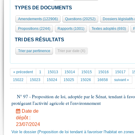
S'id
Présidence
Séance publique
Rôle et pouvoirs de l'Assemblée
Visiter l'Assemblée
TYPES DE DOCUMENTS
Fiches « Connaissance de l’Assemblée »
577 députés
Commissions et autres organes
Visite virtuelle du palais Bourbon
Amendements (122906)
Questions (20252)
Dossiers législatifs
Organisation de l'Assemblée
Groupes politiques
Europe et International
Assister à une séance
Mot
Propositions (2244)
Rapports (1001)
Textes adoptés (693)
P
Présidence
Conférence des Présidents
Bureau
Collège des Ques
Élections législatives
Contrôle et évaluation
Accès des chercheurs à l’Assemblée
TRI DES RÉSULTATS
Congrès
Les évènements
S'inscrire
Trier par pertinence
Trier par date (X)
Pétitions
Statistiques et chiffres clés
Transparence et déontologie
Vous n'ave
Patrimoine
E
Documents de référence
« précedent
1
15013
15014
15015
15016
15017
1
La Bibliothèque
( Constitution | Règlement de l'Assemblée ... )
Documents parlementaires
15022
15023
15024
15025
15026
16658
suivant »
Les archives
Projets de loi
Contacts et plan d'accès
N° 97 - Proposition de loi, adoptée par le Sénat, tendant à favor
Propositions de loi
Histoire
protégeant l'activité agricole et l'environnement
Photos libres de droit
Amendements
Juniors
Date de
Textes adoptés
Anciennes législatures
dépôt :
23/07/2024
Liens vers les sites publics
Rapports d'information
Voir le dossier (Proposition de loi tendant à favoriser l'habitat en zones 