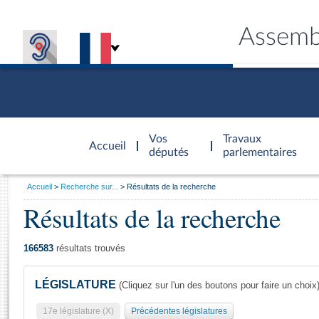
Assemb
Accèder à
la page
Vos
Travaux
Accueil
d'accueil
députés
parlementaires
Vous
Accueil
Recherche sur...
Résultats de la recherche
êtes
Résultats de la recherche
Général
ici
CONNEX
TRAVA
CONNA
DÉC
:
166583
résultats trouvés
LÉGISLATURE
(Cliquez sur l'un des boutons pour faire un choix
17e législature (X)
Précédentes législatures