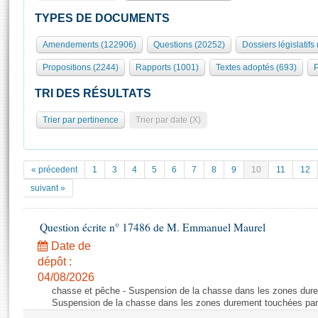
S'id
Présidence
Séance publique
Rôle et pouvoirs de l'Assemblée
Visiter l'Assemblée
TYPES DE DOCUMENTS
Fiches « Connaissance de l’Assemblée »
577 députés
Commissions et autres organes
Visite virtuelle du palais Bourbon
Amendements (122906)
Questions (20252)
Dossiers législatifs
Organisation de l'Assemblée
Groupes politiques
Europe et International
Assister à une séance
Mot
Propositions (2244)
Rapports (1001)
Textes adoptés (693)
P
Présidence
Conférence des Présidents
Bureau
Collège des Ques
Élections législatives
Contrôle et évaluation
Accès des chercheurs à l’Assemblée
TRI DES RÉSULTATS
Congrès
Les évènements
S'inscrire
Trier par pertinence
Trier par date (X)
Pétitions
Statistiques et chiffres clés
Transparence et déontologie
Vous n'ave
Patrimoine
E
Documents de référence
« précedent
1
3
4
5
6
7
8
9
10
11
12
La Bibliothèque
( Constitution | Règlement de l'Assemblée ... )
Documents parlementaires
suivant »
Les archives
Projets de loi
Contacts et plan d'accès
Question écrite n° 17486 de M. Emmanuel Maurel
Propositions de loi
Histoire
Photos libres de droit
Amendements
Date de
Juniors
dépôt :
Textes adoptés
Anciennes législatures
04/08/2026
chasse et pêche - Suspension de la chasse dans les zones dure
Liens vers les sites publics
Rapports d'information
Suspension de la chasse dans les zones durement touchées par