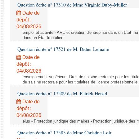
Rapports d'enquête
Question écrite n° 17510 de Mme Virginie Duby-Muller
Rapports législatifs
Date de
Rapports sur l'application des lois
dépôt :
Baromètre de l’application des lois
04/08/2026
emploi et activité - ARE et création d'entreprise dans un État fron
dans un État frontalier
Dossiers législatifs
Question écrite n° 17521 de M. Didier Lemaire
Budget et sécurité sociale
Date de
Questions écrites et orales
dépôt :
Comptes rendus des débats
04/08/2026
enseignement supérieur - Droit de saisine rectorale pour les titula
de saisine rectorale pour les titulaires de licence professionnelle
Question écrite n° 17509 de M. Patrick Hetzel
Date de
dépôt :
04/08/2026
élus - Protection juridique des maires - Protection juridique des 
Question écrite n° 17583 de Mme Christine Loir