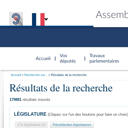
Assemb
Accèder à
la page
Vos
Travaux
Accueil
d'accueil
députés
parlementaires
Vous
Accueil
Recherche sur...
Résultats de la recherche
êtes
Résultats de la recherche
Général
ici
CONNEX
TRAVA
CONNA
DÉC
:
179881
résultats trouvés
LÉGISLATURE
(Cliquez sur l'un des boutons pour faire un choix
17e législature (X)
Précédentes législatures