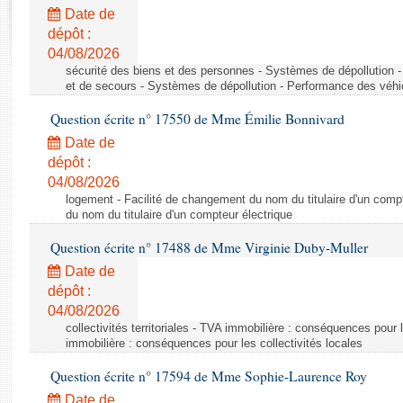
Rapports d'enquête
Date de
Rapports législatifs
dépôt :
Rapports sur l'application des lois
04/08/2026
Baromètre de l’application des lois
sécurité des biens et des personnes - Systèmes de dépollution 
et de secours - Systèmes de dépollution - Performance des véhi
Question écrite n° 17550 de Mme Émilie Bonnivard
Dossiers législatifs
Date de
Budget et sécurité sociale
dépôt :
Questions écrites et orales
04/08/2026
Comptes rendus des débats
logement - Facilité de changement du nom du titulaire d'un compt
du nom du titulaire d'un compteur électrique
Question écrite n° 17488 de Mme Virginie Duby-Muller
Date de
dépôt :
04/08/2026
collectivités territoriales - TVA immobilière : conséquences pour 
immobilière : conséquences pour les collectivités locales
Question écrite n° 17594 de Mme Sophie-Laurence Roy
Date de