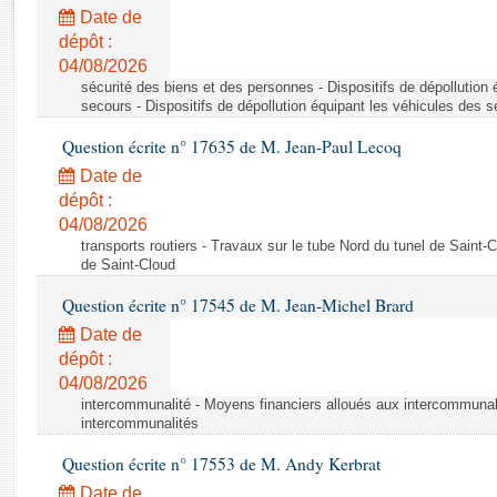
Rapports d'enquête
Date de
Rapports législatifs
dépôt :
Rapports sur l'application des lois
04/08/2026
Baromètre de l’application des lois
sécurité des biens et des personnes - Dispositifs de dépollution
secours - Dispositifs de dépollution équipant les véhicules des 
Question écrite n° 17635 de M. Jean-Paul Lecoq
Dossiers législatifs
Date de
Budget et sécurité sociale
dépôt :
Questions écrites et orales
04/08/2026
Comptes rendus des débats
transports routiers - Travaux sur le tube Nord du tunel de Saint-
de Saint-Cloud
Question écrite n° 17545 de M. Jean-Michel Brard
Date de
dépôt :
04/08/2026
intercommunalité - Moyens financiers alloués aux intercommunal
intercommunalités
Question écrite n° 17553 de M. Andy Kerbrat
Date de