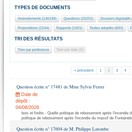
S'id
Présidence
Séance publique
Rôle et pouvoirs de l'Assemblée
Visiter l'Assemblée
TYPES DE DOCUMENTS
Fiches « Connaissance de l’Assemblée »
577 députés
Commissions et autres organes
Visite virtuelle du palais Bourbon
Amendements (136199)
Questions (20252)
Dossiers législatifs
Organisation de l'Assemblée
Groupes politiques
Europe et International
Assister à une séance
Mot
Propositions (2244)
Rapports (1001)
Textes adoptés (693)
P
Présidence
Conférence des Présidents
Bureau
Collège des Ques
Élections législatives
Contrôle et évaluation
Accès des chercheurs à l’Assemblée
TRI DES RÉSULTATS
Congrès
Les évènements
S'inscrire
Trier par pertinence
Trier par date (X)
Pétitions
Statistiques et chiffres clés
Transparence et déontologie
Vous n'ave
Patrimoine
E
Documents de référence
« précedent
1
2
3
4
La Bibliothèque
( Constitution | Règlement de l'Assemblée ... )
Documents parlementaires
Les archives
Question écrite n° 17481 de Mme Sylvie Ferrer
Projets de loi
Contacts et plan d'accès
Date de
Propositions de loi
Histoire
Photos libres de droit
dépôt :
Amendements
Juniors
04/08/2026
Textes adoptés
bois et forêts - Quelle politique de reboisement après l'incendie
Anciennes législatures
politique de reboisement après l'incendie du massif de Fontaineb
Liens vers les sites publics
Rapports d'information
Question écrite n° 17604 de M. Philippe Latombe