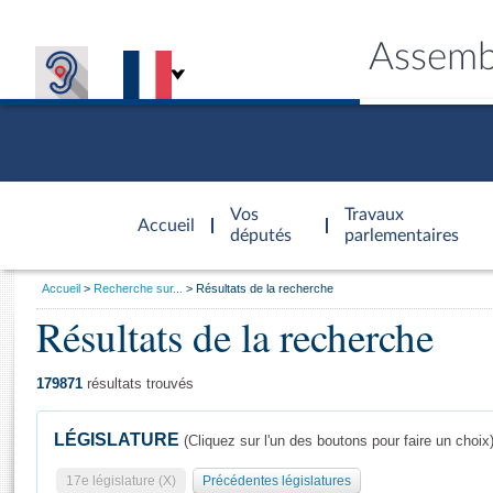
Assemb
Accèder à
la page
Vos
Travaux
Accueil
d'accueil
députés
parlementaires
Vous
Accueil
Recherche sur...
Résultats de la recherche
êtes
Résultats de la recherche
Général
ici
CONNEX
TRAVA
CONNA
DÉC
:
179871
résultats trouvés
LÉGISLATURE
(Cliquez sur l'un des boutons pour faire un choix
17e législature (X)
Précédentes législatures