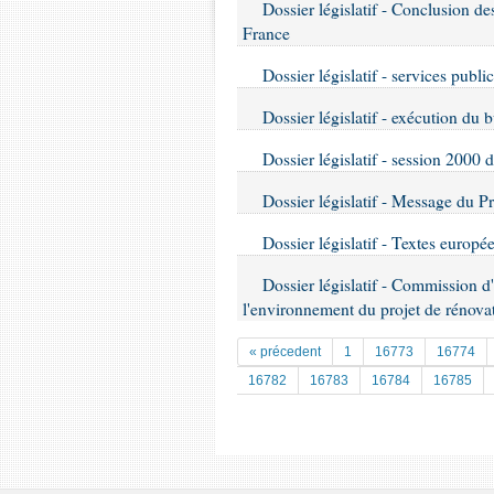
Dossier législatif - Conclusion de
France
Dossier législatif - services publi
Dossier législatif - exécution du
Dossier législatif - session 2000
Dossier législatif - Message du P
Dossier législatif - Textes europ
Dossier législatif - Commission d'
l'environnement du projet de rénovat
« précedent
1
16773
16774
16782
16783
16784
16785