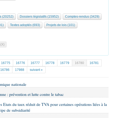
s (20252)
Dossiers législatifs (15952)
Comptes-rendus (3429)
01)
Textes adoptés (693)
Projets de lois (101)
 (X)
16775
16776
16777
16778
16779
16780
16781
16786
17988
suivant »
omique nationale
ne : prévention et lutte contre le tabac
es Etats du taux réduit de TVA pour certaines opérations liées à la
cipe de subsidiarité