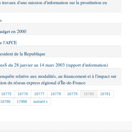
s travaux d'une mission d'information sur la prostitution en
cs
 budget en 2000
 de l'APCE
resident de la Republique
éensS du 28 janvier au 14 mars 2003 (rapport d'information)
enquête relative aux modalités, au financement et à l'impact sur
ion du réseau express régional d'Île-de-France
16775
16776
16777
16778
16779
16780
16781
16786
17988
suivant »