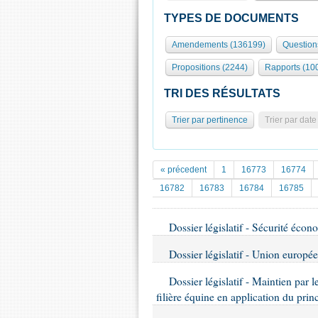
TYPES DE DOCUMENTS
Amendements (136199)
Question
Propositions (2244)
Rapports (10
TRI DES RÉSULTATS
Trier par pertinence
Trier par date
« précedent
1
16773
16774
16782
16783
16784
16785
Dossier législatif - Sécurité écon
Dossier législatif - Union européen
Dossier législatif - Maintien par l
filière équine en application du prin