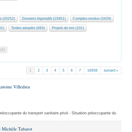
s (20252)
Dossiers législatifs (15951)
Comptes-rendus (3429)
01)
Textes adoptés (693)
Projets de lois (101)
 (X)
1
2
3
4
5
6
7
16658
suivant »
ntoine Villedieu
préoccupante du transport sanitaire privé - Situation préoccupante du
 Michèle Tabarot