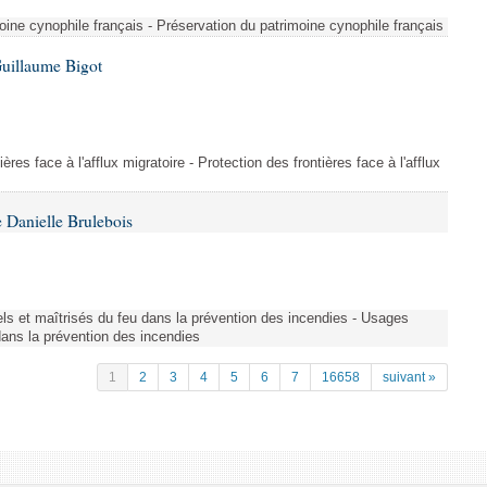
ine cynophile français - Préservation du patrimoine cynophile français
Guillaume Bigot
ères face à l'afflux migratoire - Protection des frontières face à l'afflux
 Danielle Brulebois
nels et maîtrisés du feu dans la prévention des incendies - Usages
 dans la prévention des incendies
1
2
3
4
5
6
7
16658
suivant »