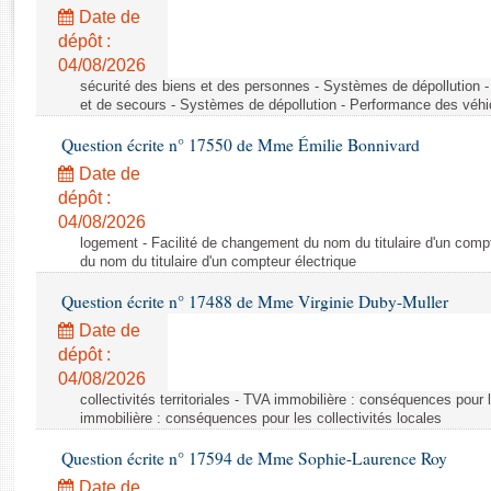
Rapports d'enquête
Date de
Rapports législatifs
dépôt :
Rapports sur l'application des lois
04/08/2026
Baromètre de l’application des lois
sécurité des biens et des personnes - Systèmes de dépollution 
et de secours - Systèmes de dépollution - Performance des véhi
Question écrite n° 17550 de Mme Émilie Bonnivard
Dossiers législatifs
Date de
Budget et sécurité sociale
dépôt :
Questions écrites et orales
04/08/2026
Comptes rendus des débats
logement - Facilité de changement du nom du titulaire d'un compt
du nom du titulaire d'un compteur électrique
Question écrite n° 17488 de Mme Virginie Duby-Muller
Date de
dépôt :
04/08/2026
collectivités territoriales - TVA immobilière : conséquences pour 
immobilière : conséquences pour les collectivités locales
Question écrite n° 17594 de Mme Sophie-Laurence Roy
Date de