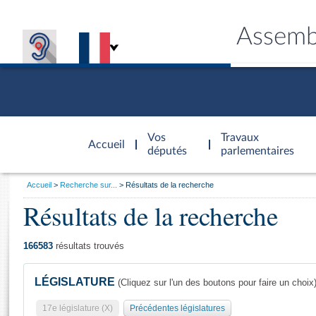
Assemb
Accèder à
la page
Vos
Travaux
Accueil
d'accueil
députés
parlementaires
Vous
Accueil
Recherche sur...
Résultats de la recherche
êtes
Résultats de la recherche
Général
ici
CONNEX
TRAVA
CONNA
DÉC
:
166583
résultats trouvés
LÉGISLATURE
(Cliquez sur l'un des boutons pour faire un choix
17e législature (X)
Précédentes législatures