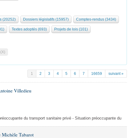
s (20252)
Dossiers législatifs (15957)
Comptes-rendus (3434)
01)
Textes adoptés (693)
Projets de lois (101)
 (X)
1
2
3
4
5
6
7
16659
suivant »
ntoine Villedieu
préoccupante du transport sanitaire privé - Situation préoccupante du
 Michèle Tabarot