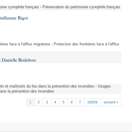
ine cynophile français - Préservation du patrimoine cynophile français
Guillaume Bigot
ères face à l'afflux migratoire - Protection des frontières face à l'afflux
 Danielle Brulebois
nels et maîtrisés du feu dans la prévention des incendies - Usages
 dans la prévention des incendies
1
2
3
4
5
6
7
16659
suivant »