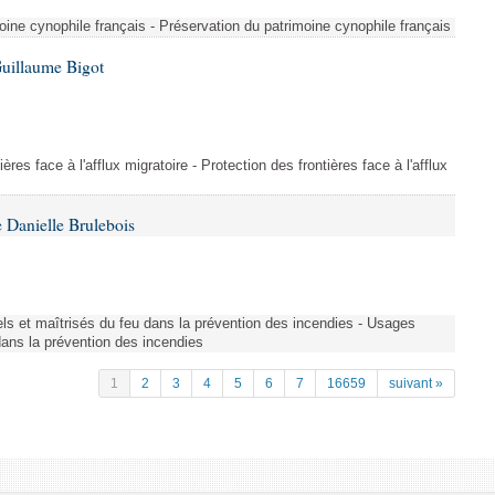
ine cynophile français - Préservation du patrimoine cynophile français
Guillaume Bigot
ères face à l'afflux migratoire - Protection des frontières face à l'afflux
 Danielle Brulebois
nels et maîtrisés du feu dans la prévention des incendies - Usages
 dans la prévention des incendies
1
2
3
4
5
6
7
16659
suivant »