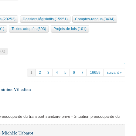
s (20252)
Dossiers législatifs (15951)
Comptes-rendus (3434)
01)
Textes adoptés (693)
Projets de lois (101)
 (X)
1
2
3
4
5
6
7
16659
suivant »
ntoine Villedieu
préoccupante du transport sanitaire privé - Situation préoccupante du
 Michèle Tabarot