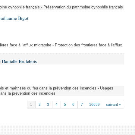
ine cynophile français - Préservation du patrimoine cynophile français
Guillaume Bigot
ères face à l'afflux migratoire - Protection des frontières face à l'afflux
 Danielle Brulebois
nels et maîtrisés du feu dans la prévention des incendies - Usages
 dans la prévention des incendies
1
2
3
4
5
6
7
16659
suivant »