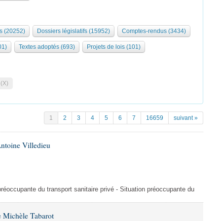
s (20252)
Dossiers législatifs (15952)
Comptes-rendus (3434)
01)
Textes adoptés (693)
Projets de lois (101)
 (X)
1
2
3
4
5
6
7
16659
suivant »
ntoine Villedieu
préoccupante du transport sanitaire privé - Situation préoccupante du
 Michèle Tabarot