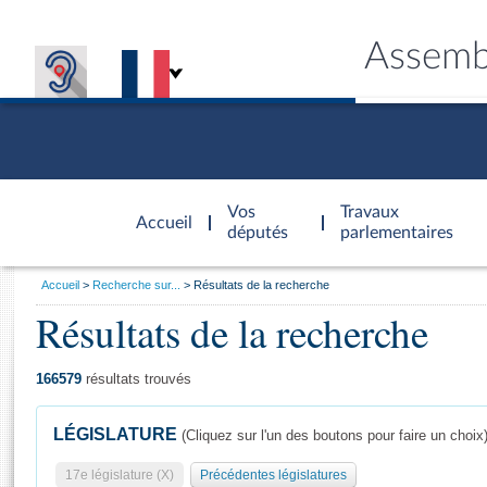
Assemb
Accèder à
la page
Vos
Travaux
Accueil
d'accueil
députés
parlementaires
Vous
Accueil
Recherche sur...
Résultats de la recherche
êtes
Résultats de la recherche
Général
ici
CONNEX
TRAVA
CONNA
DÉC
:
166579
résultats trouvés
LÉGISLATURE
(Cliquez sur l'un des boutons pour faire un choix
17e législature (X)
Précédentes législatures