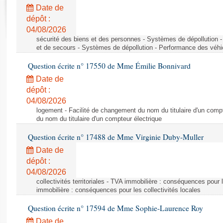
Rapports d'enquête
Date de
Rapports législatifs
dépôt :
Rapports sur l'application des lois
04/08/2026
Baromètre de l’application des lois
sécurité des biens et des personnes - Systèmes de dépollution 
et de secours - Systèmes de dépollution - Performance des véhi
Question écrite n° 17550 de Mme Émilie Bonnivard
Dossiers législatifs
Date de
Budget et sécurité sociale
dépôt :
Questions écrites et orales
04/08/2026
Comptes rendus des débats
logement - Facilité de changement du nom du titulaire d'un compt
du nom du titulaire d'un compteur électrique
Question écrite n° 17488 de Mme Virginie Duby-Muller
Date de
dépôt :
04/08/2026
collectivités territoriales - TVA immobilière : conséquences pour 
immobilière : conséquences pour les collectivités locales
Question écrite n° 17594 de Mme Sophie-Laurence Roy
Date de