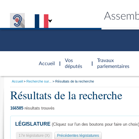
Assemb
Accèder à
la page
Vos
Travaux
Accueil
d'accueil
députés
parlementaires
Vous
Accueil
Recherche sur...
Résultats de la recherche
êtes
Résultats de la recherche
Général
ici
CONNEX
TRAVA
CONNA
DÉC
:
166585
résultats trouvés
LÉGISLATURE
(Cliquez sur l'un des boutons pour faire un choix
17e législature (X)
Précédentes législatures