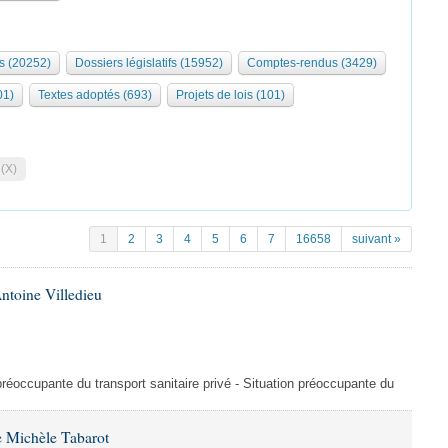
s (20252)
Dossiers législatifs (15952)
Comptes-rendus (3429)
01)
Textes adoptés (693)
Projets de lois (101)
 (X)
1
2
3
4
5
6
7
16658
suivant »
ntoine Villedieu
préoccupante du transport sanitaire privé - Situation préoccupante du
 Michèle Tabarot