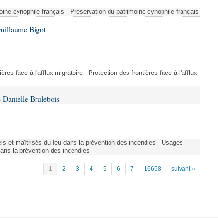
ine cynophile français - Préservation du patrimoine cynophile français
Guillaume Bigot
ères face à l'afflux migratoire - Protection des frontières face à l'afflux
 Danielle Brulebois
nels et maîtrisés du feu dans la prévention des incendies - Usages
 dans la prévention des incendies
1
2
3
4
5
6
7
16658
suivant »