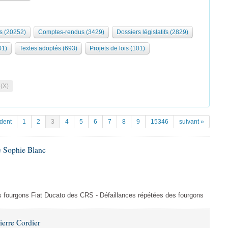
s (20252)
Comptes-rendus (3429)
Dossiers législatifs (2829)
01)
Textes adoptés (693)
Projets de lois (101)
 (X)
dent
1
2
3
4
5
6
7
8
9
15346
suivant »
e Sophie Blanc
es fourgons Fiat Ducato des CRS - Défaillances répétées des fourgons
ierre Cordier