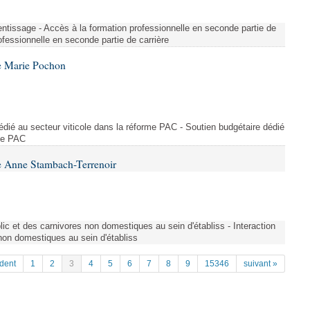
entissage - Accès à la formation professionnelle en seconde partie de
ofessionnelle en seconde partie de carrière
e Marie Pochon
dédié au secteur viticole dans la réforme PAC - Soutien budgétaire dédié
rme PAC
e Anne Stambach-Terrenoir
blic et des carnivores non domestiques au sein d'établiss - Interaction
 non domestiques au sein d'établiss
dent
1
2
3
4
5
6
7
8
9
15346
suivant »