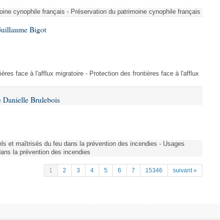
ine cynophile français - Préservation du patrimoine cynophile français
Guillaume Bigot
ères face à l'afflux migratoire - Protection des frontières face à l'afflux
 Danielle Brulebois
nels et maîtrisés du feu dans la prévention des incendies - Usages
 dans la prévention des incendies
1
2
3
4
5
6
7
15346
suivant »