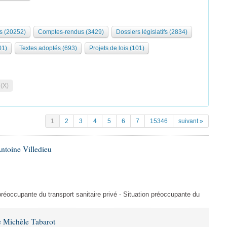
s (20252)
Comptes-rendus (3429)
Dossiers législatifs (2834)
01)
Textes adoptés (693)
Projets de lois (101)
 (X)
1
2
3
4
5
6
7
15346
suivant »
ntoine Villedieu
préoccupante du transport sanitaire privé - Situation préoccupante du
 Michèle Tabarot