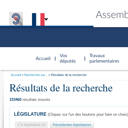
Assemb
Accèder à
la page
Vos
Travaux
Accueil
d'accueil
députés
parlementaires
Vous
Accueil
Recherche sur...
Résultats de la recherche
êtes
Résultats de la recherche
Général
ici
CONNEX
TRAVA
CONNA
DÉC
:
153460
résultats trouvés
LÉGISLATURE
(Cliquez sur l'un des boutons pour faire un choix
17e législature (X)
Précédentes législatures