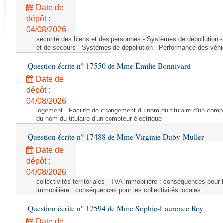
Rapports d'enquête
Date de
Rapports législatifs
dépôt :
Rapports sur l'application des lois
04/08/2026
Baromètre de l’application des lois
sécurité des biens et des personnes - Systèmes de dépollution 
et de secours - Systèmes de dépollution - Performance des véhi
Question écrite n° 17550 de Mme Émilie Bonnivard
Dossiers législatifs
Date de
Budget et sécurité sociale
dépôt :
Questions écrites et orales
04/08/2026
Comptes rendus des débats
logement - Facilité de changement du nom du titulaire d'un compt
du nom du titulaire d'un compteur électrique
Question écrite n° 17488 de Mme Virginie Duby-Muller
Date de
dépôt :
04/08/2026
collectivités territoriales - TVA immobilière : conséquences pour 
immobilière : conséquences pour les collectivités locales
Question écrite n° 17594 de Mme Sophie-Laurence Roy
Date de