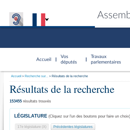
Assemb
Accèder à
la page
Vos
Travaux
Accueil
d'accueil
députés
parlementaires
Vous
Accueil
Recherche sur...
Résultats de la recherche
êtes
Résultats de la recherche
Général
ici
CONNEX
TRAVA
CONNA
DÉC
:
153455
résultats trouvés
LÉGISLATURE
(Cliquez sur l'un des boutons pour faire un choix
17e législature (X)
Précédentes législatures