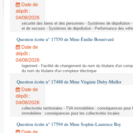
Rapports d'enquête
Date de
Rapports législatifs
dépôt :
Rapports sur l'application des lois
04/08/2026
Baromètre de l’application des lois
sécurité des biens et des personnes - Systèmes de dépollution 
et de secours - Systèmes de dépollution - Performance des véhi
Question écrite n° 17550 de Mme Émilie Bonnivard
Dossiers législatifs
Date de
Budget et sécurité sociale
dépôt :
Questions écrites et orales
04/08/2026
Comptes rendus des débats
logement - Facilité de changement du nom du titulaire d'un compt
du nom du titulaire d'un compteur électrique
Question écrite n° 17488 de Mme Virginie Duby-Muller
Date de
dépôt :
04/08/2026
collectivités territoriales - TVA immobilière : conséquences pour 
immobilière : conséquences pour les collectivités locales
Question écrite n° 17594 de Mme Sophie-Laurence Roy
Date de