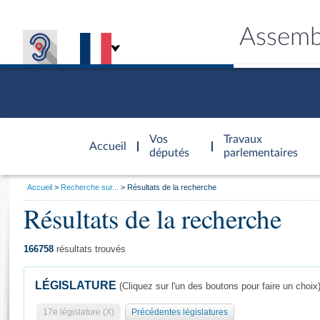
Assemb
Accèder à
la page
Vos
Travaux
Accueil
d'accueil
députés
parlementaires
Vous
Accueil
Recherche sur...
Résultats de la recherche
êtes
Résultats de la recherche
Général
ici
CONNEX
TRAVA
CONNA
DÉC
:
166758
résultats trouvés
LÉGISLATURE
(Cliquez sur l'un des boutons pour faire un choix
17e législature (X)
Précédentes législatures