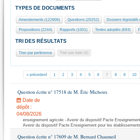
S'id
Présidence
Séance publique
Rôle et pouvoirs de l'Assemblée
Visiter l'Assemblée
TYPES DE DOCUMENTS
Fiches « Connaissance de l’Assemblée »
577 députés
Commissions et autres organes
Visite virtuelle du palais Bourbon
Amendements (122906)
Questions (20252)
Dossiers législatifs
Organisation de l'Assemblée
Groupes politiques
Europe et International
Assister à une séance
Mot
Propositions (2244)
Rapports (1001)
Textes adoptés (693)
P
Présidence
Conférence des Présidents
Bureau
Collège des Ques
Élections législatives
Contrôle et évaluation
Accès des chercheurs à l’Assemblée
TRI DES RÉSULTATS
Congrès
Les évènements
S'inscrire
Trier par pertinence
Trier par date (X)
Pétitions
Statistiques et chiffres clés
Transparence et déontologie
Vous n'ave
Patrimoine
E
Documents de référence
« précedent
1
2
3
4
5
6
7
8
9
10
La Bibliothèque
( Constitution | Règlement de l'Assemblée ... )
Documents parlementaires
Les archives
Question écrite n° 17518 de M. Éric Michoux
Projets de loi
Contacts et plan d'accès
Date de
Propositions de loi
Histoire
Photos libres de droit
dépôt :
Amendements
Juniors
04/08/2026
Textes adoptés
enseignement agricole - Avenir du dispositif Pacte Enseignement
Anciennes législatures
Avenir du dispositif Pacte Enseignement pour les établissements
Liens vers les sites publics
Rapports d'information
Question écrite n° 17609 de M. Bernard Chaumeil