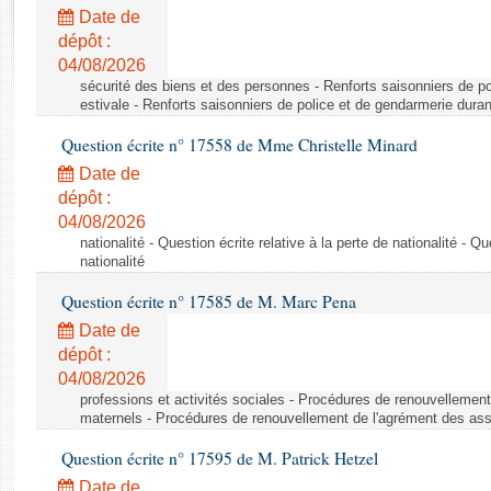
Rapports d'enquête
Date de
Rapports législatifs
dépôt :
Rapports sur l'application des lois
04/08/2026
Baromètre de l’application des lois
sécurité des biens et des personnes - Renforts saisonniers de po
estivale - Renforts saisonniers de police et de gendarmerie duran
Question écrite n° 17558 de Mme Christelle Minard
Dossiers législatifs
Date de
Budget et sécurité sociale
dépôt :
Questions écrites et orales
04/08/2026
Comptes rendus des débats
nationalité - Question écrite relative à la perte de nationalité - Qu
nationalité
Question écrite n° 17585 de M. Marc Pena
Date de
dépôt :
04/08/2026
professions et activités sociales - Procédures de renouvellemen
maternels - Procédures de renouvellement de l'agrément des ass
Question écrite n° 17595 de M. Patrick Hetzel
Date de