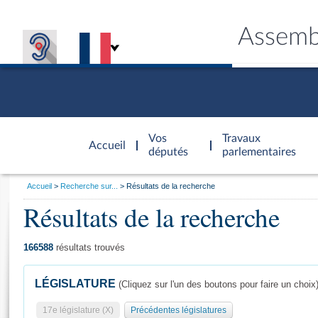
Assemb
Accèder à
la page
Vos
Travaux
Accueil
d'accueil
députés
parlementaires
Vous
Accueil
Recherche sur...
Résultats de la recherche
êtes
Résultats de la recherche
Général
ici
CONNEX
TRAVA
CONNA
DÉC
:
166588
résultats trouvés
LÉGISLATURE
(Cliquez sur l'un des boutons pour faire un choix
17e législature (X)
Précédentes législatures