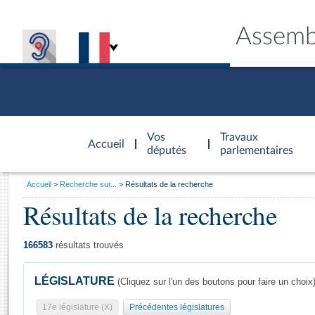
Assemb
Accèder à
la page
Vos
Travaux
Accueil
d'accueil
députés
parlementaires
Vous
Accueil
Recherche sur...
Résultats de la recherche
êtes
Résultats de la recherche
Général
ici
CONNEX
TRAVA
CONNA
DÉC
:
166583
résultats trouvés
LÉGISLATURE
(Cliquez sur l'un des boutons pour faire un choix
17e législature (X)
Précédentes législatures