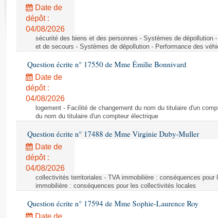
Rapports d'enquête
Date de
Rapports législatifs
dépôt :
Rapports sur l'application des lois
04/08/2026
Baromètre de l’application des lois
sécurité des biens et des personnes - Systèmes de dépollution 
et de secours - Systèmes de dépollution - Performance des véhi
Question écrite n° 17550 de Mme Émilie Bonnivard
Dossiers législatifs
Date de
Budget et sécurité sociale
dépôt :
Questions écrites et orales
04/08/2026
Comptes rendus des débats
logement - Facilité de changement du nom du titulaire d'un compt
du nom du titulaire d'un compteur électrique
Question écrite n° 17488 de Mme Virginie Duby-Muller
Date de
dépôt :
04/08/2026
collectivités territoriales - TVA immobilière : conséquences pour 
immobilière : conséquences pour les collectivités locales
Question écrite n° 17594 de Mme Sophie-Laurence Roy
Date de