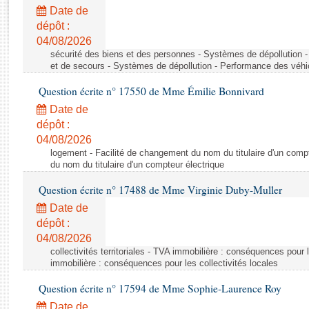
Rapports d'enquête
Date de
Rapports législatifs
dépôt :
Rapports sur l'application des lois
04/08/2026
Baromètre de l’application des lois
sécurité des biens et des personnes - Systèmes de dépollution 
et de secours - Systèmes de dépollution - Performance des véhi
Question écrite n° 17550 de Mme Émilie Bonnivard
Dossiers législatifs
Date de
Budget et sécurité sociale
dépôt :
Questions écrites et orales
04/08/2026
Comptes rendus des débats
logement - Facilité de changement du nom du titulaire d'un compt
du nom du titulaire d'un compteur électrique
Question écrite n° 17488 de Mme Virginie Duby-Muller
Date de
dépôt :
04/08/2026
collectivités territoriales - TVA immobilière : conséquences pour 
immobilière : conséquences pour les collectivités locales
Question écrite n° 17594 de Mme Sophie-Laurence Roy
Date de