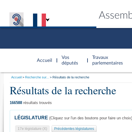
Assemb
Accèder à
la page
Vos
Travaux
Accueil
d'accueil
députés
parlementaires
Vous
Accueil
Recherche sur...
Résultats de la recherche
êtes
Résultats de la recherche
Général
ici
CONNEX
TRAVA
CONNA
DÉC
:
166588
résultats trouvés
LÉGISLATURE
(Cliquez sur l'un des boutons pour faire un choix
17e législature (X)
Précédentes législatures