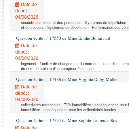
Rapports d'enquête
Date de
Rapports législatifs
dépôt :
Rapports sur l'application des lois
04/08/2026
Baromètre de l’application des lois
sécurité des biens et des personnes - Systèmes de dépollution 
et de secours - Systèmes de dépollution - Performance des véhi
Question écrite n° 17550 de Mme Émilie Bonnivard
Dossiers législatifs
Date de
Budget et sécurité sociale
dépôt :
Questions écrites et orales
04/08/2026
Comptes rendus des débats
logement - Facilité de changement du nom du titulaire d'un compt
du nom du titulaire d'un compteur électrique
Question écrite n° 17488 de Mme Virginie Duby-Muller
Date de
dépôt :
04/08/2026
collectivités territoriales - TVA immobilière : conséquences pour 
immobilière : conséquences pour les collectivités locales
Question écrite n° 17594 de Mme Sophie-Laurence Roy
Date de