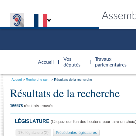
Assemb
Accèder à
la page
Vos
Travaux
Accueil
d'accueil
députés
parlementaires
Vous
Accueil
Recherche sur...
Résultats de la recherche
êtes
Résultats de la recherche
Général
ici
CONNEX
TRAVA
CONNA
DÉC
:
166578
résultats trouvés
LÉGISLATURE
(Cliquez sur l'un des boutons pour faire un choix
17e législature (X)
Précédentes législatures