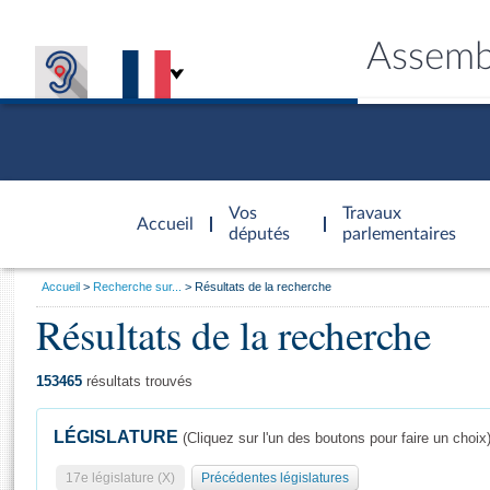
Assemb
Accèder à
la page
Vos
Travaux
Accueil
d'accueil
députés
parlementaires
Vous
Accueil
Recherche sur...
Résultats de la recherche
êtes
Résultats de la recherche
Général
ici
CONNEX
TRAVA
CONNA
DÉC
:
153465
résultats trouvés
LÉGISLATURE
(Cliquez sur l'un des boutons pour faire un choix
17e législature (X)
Précédentes législatures