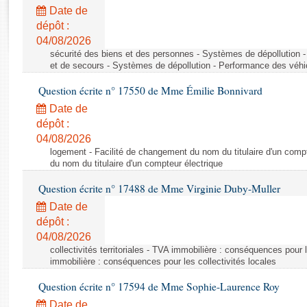
Rapports d'enquête
Date de
Rapports législatifs
dépôt :
Rapports sur l'application des lois
04/08/2026
Baromètre de l’application des lois
sécurité des biens et des personnes - Systèmes de dépollution 
et de secours - Systèmes de dépollution - Performance des véhi
Question écrite n° 17550 de Mme Émilie Bonnivard
Dossiers législatifs
Date de
Budget et sécurité sociale
dépôt :
Questions écrites et orales
04/08/2026
Comptes rendus des débats
logement - Facilité de changement du nom du titulaire d'un compt
du nom du titulaire d'un compteur électrique
Question écrite n° 17488 de Mme Virginie Duby-Muller
Date de
dépôt :
04/08/2026
collectivités territoriales - TVA immobilière : conséquences pour 
immobilière : conséquences pour les collectivités locales
Question écrite n° 17594 de Mme Sophie-Laurence Roy
Date de