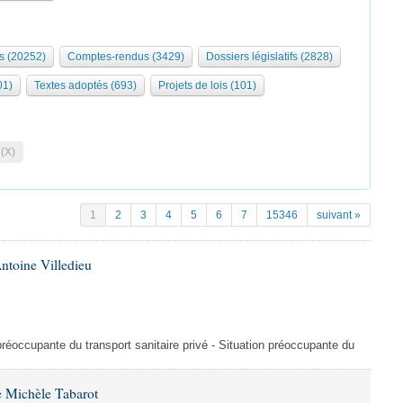
s (20252)
Comptes-rendus (3429)
Dossiers législatifs (2828)
01)
Textes adoptés (693)
Projets de lois (101)
 (X)
1
2
3
4
5
6
7
15346
suivant »
ntoine Villedieu
préoccupante du transport sanitaire privé - Situation préoccupante du
 Michèle Tabarot