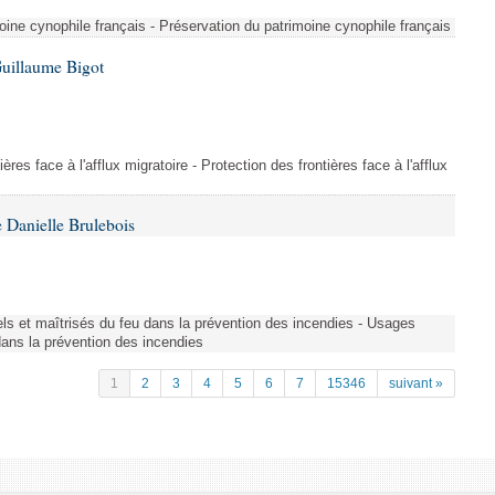
ine cynophile français - Préservation du patrimoine cynophile français
Guillaume Bigot
ères face à l'afflux migratoire - Protection des frontières face à l'afflux
 Danielle Brulebois
nels et maîtrisés du feu dans la prévention des incendies - Usages
 dans la prévention des incendies
1
2
3
4
5
6
7
15346
suivant »