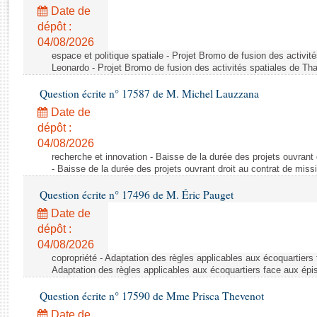
Rapports d'enquête
Date de
Rapports législatifs
dépôt :
Rapports sur l'application des lois
04/08/2026
Baromètre de l’application des lois
espace et politique spatiale - Projet Bromo de fusion des activit
Leonardo - Projet Bromo de fusion des activités spatiales de Tha
Question écrite n° 17587 de M. Michel Lauzzana
Dossiers législatifs
Date de
Budget et sécurité sociale
dépôt :
Questions écrites et orales
04/08/2026
Comptes rendus des débats
recherche et innovation - Baisse de la durée des projets ouvrant 
- Baisse de la durée des projets ouvrant droit au contrat de missi
Question écrite n° 17496 de M. Éric Pauget
Date de
dépôt :
04/08/2026
copropriété - Adaptation des règles applicables aux écoquartiers
Adaptation des règles applicables aux écoquartiers face aux épi
Question écrite n° 17590 de Mme Prisca Thevenot
Date de