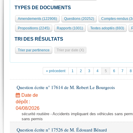
S'id
Présidence
Séance publique
Rôle et pouvoirs de l'Assemblée
Visiter l'Assemblée
TYPES DE DOCUMENTS
Fiches « Connaissance de l’Assemblée »
577 députés
Commissions et autres organes
Visite virtuelle du palais Bourbon
Amendements (122906)
Questions (20252)
Comptes-rendus (3
Organisation de l'Assemblée
Groupes politiques
Europe et International
Assister à une séance
Mot
Propositions (2245)
Rapports (1001)
Textes adoptés (693)
P
Présidence
Conférence des Présidents
Bureau
Collège des Ques
Élections législatives
Contrôle et évaluation
Accès des chercheurs à l’Assemblée
TRI DES RÉSULTATS
Congrès
Les évènements
S'inscrire
Trier par pertinence
Trier par date (X)
Pétitions
Statistiques et chiffres clés
Transparence et déontologie
Vous n'ave
Patrimoine
E
Documents de référence
« précedent
1
2
3
4
5
6
7
8
La Bibliothèque
( Constitution | Règlement de l'Assemblée ... )
Documents parlementaires
Les archives
Question écrite n° 17614 de M. Robert Le Bourgeois
Projets de loi
Contacts et plan d'accès
Date de
Propositions de loi
Histoire
Photos libres de droit
dépôt :
Amendements
Juniors
04/08/2026
Textes adoptés
sécurité routière - Accidents impliquant des véhicules sans perm
Anciennes législatures
sans permis
Liens vers les sites publics
Rapports d'information
Question écrite n° 17526 de M. Édouard Bénard