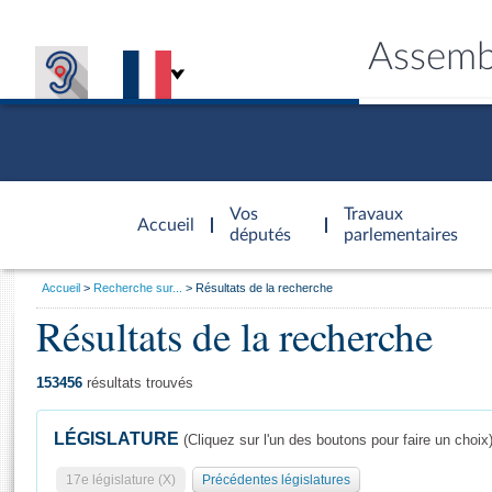
Assemb
Accèder à
la page
Vos
Travaux
Accueil
d'accueil
députés
parlementaires
Vous
Accueil
Recherche sur...
Résultats de la recherche
êtes
Résultats de la recherche
Général
ici
CONNEX
TRAVA
CONNA
DÉC
:
153456
résultats trouvés
LÉGISLATURE
(Cliquez sur l'un des boutons pour faire un choix
17e législature (X)
Précédentes législatures