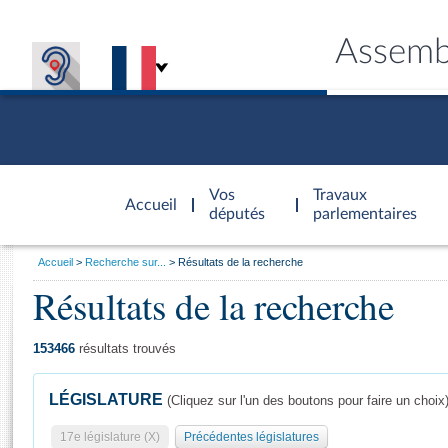
Assemb
Accèder à
la page
Vos
Travaux
Accueil
d'accueil
députés
parlementaires
Vous
Accueil
Recherche sur...
Résultats de la recherche
êtes
Résultats de la recherche
Général
ici
CONNEX
TRAVA
CONNA
DÉC
:
153466
résultats trouvés
LÉGISLATURE
(Cliquez sur l'un des boutons pour faire un choix
17e législature (X)
Précédentes législatures