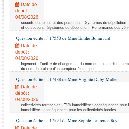
Rapports d'enquête
Date de
Rapports législatifs
dépôt :
Rapports sur l'application des lois
04/08/2026
Baromètre de l’application des lois
sécurité des biens et des personnes - Systèmes de dépollution 
et de secours - Systèmes de dépollution - Performance des véhi
Question écrite n° 17550 de Mme Émilie Bonnivard
Dossiers législatifs
Date de
Budget et sécurité sociale
dépôt :
Questions écrites et orales
04/08/2026
Comptes rendus des débats
logement - Facilité de changement du nom du titulaire d'un compt
du nom du titulaire d'un compteur électrique
Question écrite n° 17488 de Mme Virginie Duby-Muller
Date de
dépôt :
04/08/2026
collectivités territoriales - TVA immobilière : conséquences pour 
immobilière : conséquences pour les collectivités locales
Question écrite n° 17594 de Mme Sophie-Laurence Roy
Date de