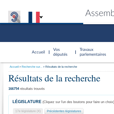
Assemb
Accèder à
la page
Vos
Travaux
Accueil
d'accueil
députés
parlementaires
Vous
Accueil
Recherche sur...
Résultats de la recherche
êtes
Résultats de la recherche
Général
ici
CONNEX
TRAVA
CONNA
DÉC
:
166754
résultats trouvés
LÉGISLATURE
(Cliquez sur l'un des boutons pour faire un choix
17e législature (X)
Précédentes législatures