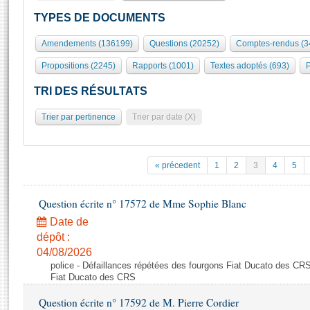
S'id
Présidence
Séance publique
Rôle et pouvoirs de l'Assemblée
Visiter l'Assemblée
TYPES DE DOCUMENTS
Fiches « Connaissance de l’Assemblée »
577 députés
Commissions et autres organes
Visite virtuelle du palais Bourbon
Amendements (136199)
Questions (20252)
Comptes-rendus (3
Organisation de l'Assemblée
Groupes politiques
Europe et International
Assister à une séance
Mot
Propositions (2245)
Rapports (1001)
Textes adoptés (693)
P
Présidence
Conférence des Présidents
Bureau
Collège des Ques
Élections législatives
Contrôle et évaluation
Accès des chercheurs à l’Assemblée
TRI DES RÉSULTATS
Congrès
Les évènements
S'inscrire
Trier par pertinence
Trier par date (X)
Pétitions
Statistiques et chiffres clés
Transparence et déontologie
Vous n'ave
Patrimoine
E
Documents de référence
« précedent
1
2
3
4
5
La Bibliothèque
( Constitution | Règlement de l'Assemblée ... )
Documents parlementaires
Les archives
Question écrite n° 17572 de Mme Sophie Blanc
Projets de loi
Contacts et plan d'accès
Date de
Propositions de loi
Histoire
Photos libres de droit
dépôt :
Amendements
Juniors
04/08/2026
Textes adoptés
police - Défaillances répétées des fourgons Fiat Ducato des CRS
Anciennes législatures
Fiat Ducato des CRS
Liens vers les sites publics
Rapports d'information
Question écrite n° 17592 de M. Pierre Cordier