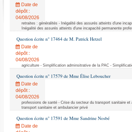
Rapports d'enquête
Date de
Rapports législatifs
dépôt :
Rapports sur l'application des lois
04/08/2026
Baromètre de l’application des lois
retraites : généralités - Inégalité des assurés atteints d'une inc
Inégalité des assurés atteints d'une incapacité permanente profe
Question écrite n° 17464 de M. Patrick Hetzel
Dossiers législatifs
Date de
Budget et sécurité sociale
dépôt :
Questions écrites et orales
04/08/2026
Comptes rendus des débats
agriculture - Simplification adminsitrative de la PAC - Simplifica
Question écrite n° 17579 de Mme Élise Leboucher
Date de
dépôt :
04/08/2026
professions de santé - Crise du secteur du transport sanitaire et
transport sanitaire et ambulancier privé
Question écrite n° 17591 de Mme Sandrine Nosbé
Date de