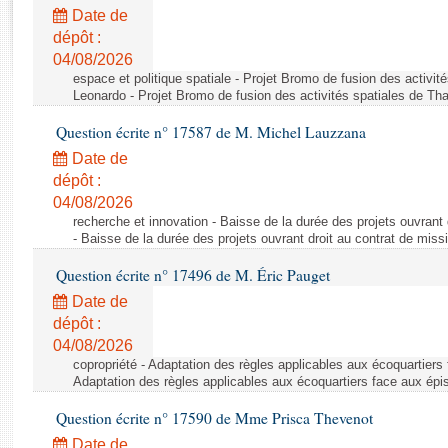
Rapports d'enquête
Date de
Rapports législatifs
dépôt :
Rapports sur l'application des lois
04/08/2026
Baromètre de l’application des lois
espace et politique spatiale - Projet Bromo de fusion des activit
Leonardo - Projet Bromo de fusion des activités spatiales de Tha
Question écrite n° 17587 de M. Michel Lauzzana
Dossiers législatifs
Date de
Budget et sécurité sociale
dépôt :
Questions écrites et orales
04/08/2026
Comptes rendus des débats
recherche et innovation - Baisse de la durée des projets ouvrant 
- Baisse de la durée des projets ouvrant droit au contrat de missi
Question écrite n° 17496 de M. Éric Pauget
Date de
dépôt :
04/08/2026
copropriété - Adaptation des règles applicables aux écoquartiers
Adaptation des règles applicables aux écoquartiers face aux épi
Question écrite n° 17590 de Mme Prisca Thevenot
Date de