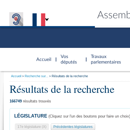
Assemb
Accèder à
la page
Vos
Travaux
Accueil
d'accueil
députés
parlementaires
Vous
Accueil
Recherche sur...
Résultats de la recherche
êtes
Résultats de la recherche
Général
ici
CONNEX
TRAVA
CONNA
DÉC
:
166749
résultats trouvés
LÉGISLATURE
(Cliquez sur l'un des boutons pour faire un choix
17e législature (X)
Précédentes législatures