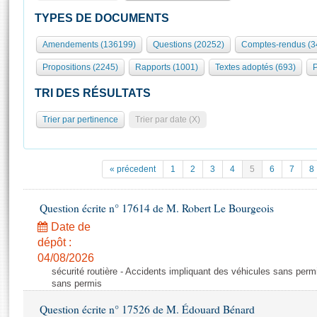
S'id
Présidence
Séance publique
Rôle et pouvoirs de l'Assemblée
Visiter l'Assemblée
TYPES DE DOCUMENTS
Fiches « Connaissance de l’Assemblée »
577 députés
Commissions et autres organes
Visite virtuelle du palais Bourbon
Amendements (136199)
Questions (20252)
Comptes-rendus (3
Organisation de l'Assemblée
Groupes politiques
Europe et International
Assister à une séance
Mot
Propositions (2245)
Rapports (1001)
Textes adoptés (693)
P
Présidence
Conférence des Présidents
Bureau
Collège des Ques
Élections législatives
Contrôle et évaluation
Accès des chercheurs à l’Assemblée
TRI DES RÉSULTATS
Congrès
Les évènements
S'inscrire
Trier par pertinence
Trier par date (X)
Pétitions
Statistiques et chiffres clés
Transparence et déontologie
Vous n'ave
Patrimoine
E
Documents de référence
« précedent
1
2
3
4
5
6
7
8
La Bibliothèque
( Constitution | Règlement de l'Assemblée ... )
Documents parlementaires
Les archives
Question écrite n° 17614 de M. Robert Le Bourgeois
Projets de loi
Contacts et plan d'accès
Date de
Propositions de loi
Histoire
Photos libres de droit
dépôt :
Amendements
Juniors
04/08/2026
Textes adoptés
sécurité routière - Accidents impliquant des véhicules sans perm
Anciennes législatures
sans permis
Liens vers les sites publics
Rapports d'information
Question écrite n° 17526 de M. Édouard Bénard