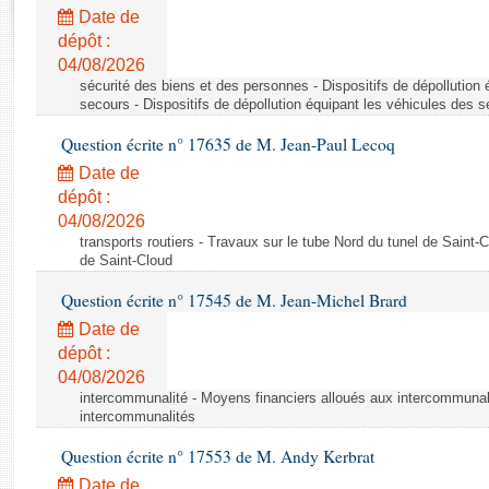
Rapports d'enquête
Date de
Rapports législatifs
dépôt :
Rapports sur l'application des lois
04/08/2026
Baromètre de l’application des lois
sécurité des biens et des personnes - Dispositifs de dépollution
secours - Dispositifs de dépollution équipant les véhicules des 
Question écrite n° 17635 de M. Jean-Paul Lecoq
Dossiers législatifs
Date de
Budget et sécurité sociale
dépôt :
Questions écrites et orales
04/08/2026
Comptes rendus des débats
transports routiers - Travaux sur le tube Nord du tunel de Saint-
de Saint-Cloud
Question écrite n° 17545 de M. Jean-Michel Brard
Date de
dépôt :
04/08/2026
intercommunalité - Moyens financiers alloués aux intercommunal
intercommunalités
Question écrite n° 17553 de M. Andy Kerbrat
Date de