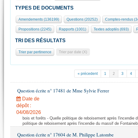
S'id
Présidence
Séance publique
Rôle et pouvoirs de l'Assemblée
Visiter l'Assemblée
TYPES DE DOCUMENTS
Fiches « Connaissance de l’Assemblée »
577 députés
Commissions et autres organes
Visite virtuelle du palais Bourbon
Amendements (136199)
Questions (20252)
Comptes-rendus (3
Organisation de l'Assemblée
Groupes politiques
Europe et International
Assister à une séance
Mot
Propositions (2245)
Rapports (1001)
Textes adoptés (693)
P
Présidence
Conférence des Présidents
Bureau
Collège des Ques
Élections législatives
Contrôle et évaluation
Accès des chercheurs à l’Assemblée
TRI DES RÉSULTATS
Congrès
Les évènements
S'inscrire
Trier par pertinence
Trier par date (X)
Pétitions
Statistiques et chiffres clés
Transparence et déontologie
Vous n'ave
Patrimoine
E
Documents de référence
« précedent
1
2
3
4
La Bibliothèque
( Constitution | Règlement de l'Assemblée ... )
Documents parlementaires
Les archives
Question écrite n° 17481 de Mme Sylvie Ferrer
Projets de loi
Contacts et plan d'accès
Date de
Propositions de loi
Histoire
Photos libres de droit
dépôt :
Amendements
Juniors
04/08/2026
Textes adoptés
bois et forêts - Quelle politique de reboisement après l'incendie
Anciennes législatures
politique de reboisement après l'incendie du massif de Fontaineb
Liens vers les sites publics
Rapports d'information
Question écrite n° 17604 de M. Philippe Latombe