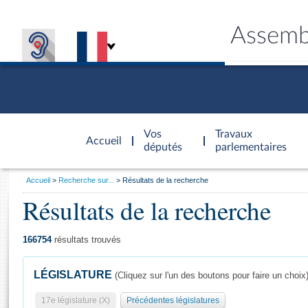
Assemb
Accèder à
la page
Vos
Travaux
Accueil
d'accueil
députés
parlementaires
Vous
Accueil
Recherche sur...
Résultats de la recherche
êtes
Résultats de la recherche
Général
ici
CONNEX
TRAVA
CONNA
DÉC
:
166754
résultats trouvés
LÉGISLATURE
(Cliquez sur l'un des boutons pour faire un choix
17e législature (X)
Précédentes législatures