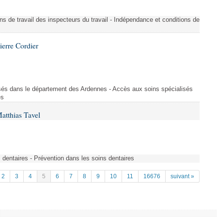
ons de travail des inspecteurs du travail - Indépendance et conditions de
ierre Cordier
sés dans le département des Ardennes - Accès aux soins spécialisés
es
atthias Tavel
 dentaires - Prévention dans les soins dentaires
2
3
4
5
6
7
8
9
10
11
16676
suivant »