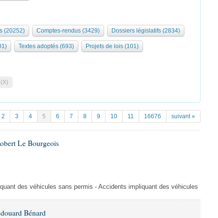
s (20252)
Comptes-rendus (3429)
Dossiers législatifs (2834)
01)
Textes adoptés (693)
Projets de lois (101)
 (X)
2
3
4
5
6
7
8
9
10
11
16676
suivant »
Robert Le Bourgeois
liquant des véhicules sans permis - Accidents impliquant des véhicules
Édouard Bénard