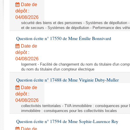
Rapports d'enquête
Date de
Rapports législatifs
dépôt :
Rapports sur l'application des lois
04/08/2026
Baromètre de l’application des lois
sécurité des biens et des personnes - Systèmes de dépollution 
et de secours - Systèmes de dépollution - Performance des véhi
Question écrite n° 17550 de Mme Émilie Bonnivard
Dossiers législatifs
Date de
Budget et sécurité sociale
dépôt :
Questions écrites et orales
04/08/2026
Comptes rendus des débats
logement - Facilité de changement du nom du titulaire d'un compt
du nom du titulaire d'un compteur électrique
Question écrite n° 17488 de Mme Virginie Duby-Muller
Date de
dépôt :
04/08/2026
collectivités territoriales - TVA immobilière : conséquences pour 
immobilière : conséquences pour les collectivités locales
Question écrite n° 17594 de Mme Sophie-Laurence Roy
Date de