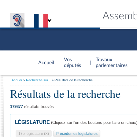
Assemb
Accèder à
la page
Vos
Travaux
Accueil
d'accueil
députés
parlementaires
Vous
Accueil
Recherche sur...
Résultats de la recherche
êtes
Résultats de la recherche
Général
ici
CONNEX
TRAVA
CONNA
DÉC
:
179877
résultats trouvés
LÉGISLATURE
(Cliquez sur l'un des boutons pour faire un choix
17e législature (X)
Précédentes législatures