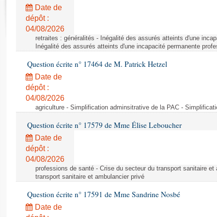
Rapports d'enquête
Date de
Rapports législatifs
dépôt :
Rapports sur l'application des lois
04/08/2026
Baromètre de l’application des lois
retraites : généralités - Inégalité des assurés atteints d'une inc
Inégalité des assurés atteints d'une incapacité permanente profe
Question écrite n° 17464 de M. Patrick Hetzel
Dossiers législatifs
Date de
Budget et sécurité sociale
dépôt :
Questions écrites et orales
04/08/2026
Comptes rendus des débats
agriculture - Simplification adminsitrative de la PAC - Simplifica
Question écrite n° 17579 de Mme Élise Leboucher
Date de
dépôt :
04/08/2026
professions de santé - Crise du secteur du transport sanitaire et
transport sanitaire et ambulancier privé
Question écrite n° 17591 de Mme Sandrine Nosbé
Date de