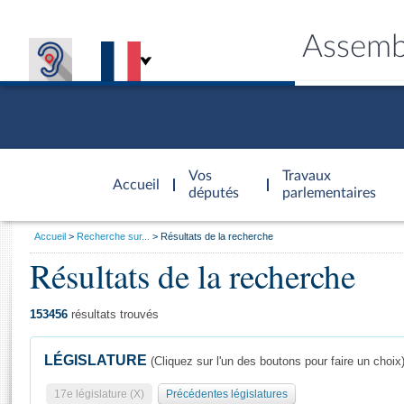
Assemb
Accèder à
la page
Vos
Travaux
Accueil
d'accueil
députés
parlementaires
Vous
Accueil
Recherche sur...
Résultats de la recherche
êtes
Résultats de la recherche
Général
ici
CONNEX
TRAVA
CONNA
DÉC
:
153456
résultats trouvés
LÉGISLATURE
(Cliquez sur l'un des boutons pour faire un choix
17e législature (X)
Précédentes législatures