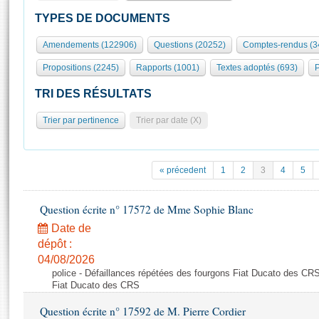
S'id
Présidence
Séance publique
Rôle et pouvoirs de l'Assemblée
Visiter l'Assemblée
TYPES DE DOCUMENTS
Fiches « Connaissance de l’Assemblée »
577 députés
Commissions et autres organes
Visite virtuelle du palais Bourbon
Amendements (122906)
Questions (20252)
Comptes-rendus (3
Organisation de l'Assemblée
Groupes politiques
Europe et International
Assister à une séance
Mot
Propositions (2245)
Rapports (1001)
Textes adoptés (693)
P
Présidence
Conférence des Présidents
Bureau
Collège des Ques
Élections législatives
Contrôle et évaluation
Accès des chercheurs à l’Assemblée
TRI DES RÉSULTATS
Congrès
Les évènements
S'inscrire
Trier par pertinence
Trier par date (X)
Pétitions
Statistiques et chiffres clés
Transparence et déontologie
Vous n'ave
Patrimoine
E
Documents de référence
« précedent
1
2
3
4
5
La Bibliothèque
( Constitution | Règlement de l'Assemblée ... )
Documents parlementaires
Les archives
Question écrite n° 17572 de Mme Sophie Blanc
Projets de loi
Contacts et plan d'accès
Date de
Propositions de loi
Histoire
Photos libres de droit
dépôt :
Amendements
Juniors
04/08/2026
Textes adoptés
police - Défaillances répétées des fourgons Fiat Ducato des CRS
Anciennes législatures
Fiat Ducato des CRS
Liens vers les sites publics
Rapports d'information
Question écrite n° 17592 de M. Pierre Cordier