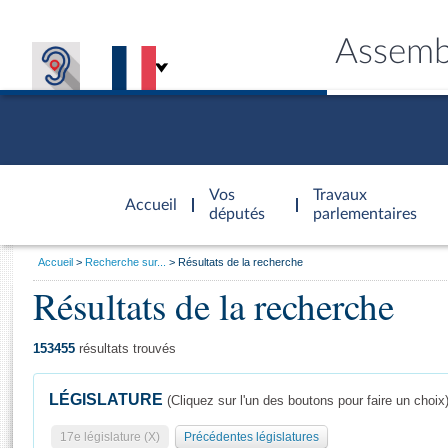
Assemb
Accèder à
la page
Vos
Travaux
Accueil
d'accueil
députés
parlementaires
Vous
Accueil
Recherche sur...
Résultats de la recherche
êtes
Résultats de la recherche
Général
ici
CONNEX
TRAVA
CONNA
DÉC
:
153455
résultats trouvés
LÉGISLATURE
(Cliquez sur l'un des boutons pour faire un choix
17e législature (X)
Précédentes législatures