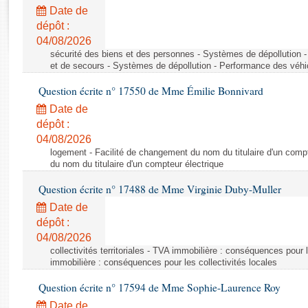
Rapports d'enquête
Date de
Rapports législatifs
dépôt :
Rapports sur l'application des lois
04/08/2026
Baromètre de l’application des lois
sécurité des biens et des personnes - Systèmes de dépollution 
et de secours - Systèmes de dépollution - Performance des véhi
Question écrite n° 17550 de Mme Émilie Bonnivard
Dossiers législatifs
Date de
Budget et sécurité sociale
dépôt :
Questions écrites et orales
04/08/2026
Comptes rendus des débats
logement - Facilité de changement du nom du titulaire d'un compt
du nom du titulaire d'un compteur électrique
Question écrite n° 17488 de Mme Virginie Duby-Muller
Date de
dépôt :
04/08/2026
collectivités territoriales - TVA immobilière : conséquences pour 
immobilière : conséquences pour les collectivités locales
Question écrite n° 17594 de Mme Sophie-Laurence Roy
Date de