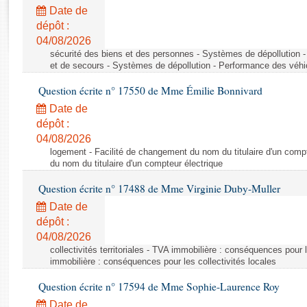
Rapports d'enquête
Date de
Rapports législatifs
dépôt :
Rapports sur l'application des lois
04/08/2026
Baromètre de l’application des lois
sécurité des biens et des personnes - Systèmes de dépollution 
et de secours - Systèmes de dépollution - Performance des véhi
Question écrite n° 17550 de Mme Émilie Bonnivard
Dossiers législatifs
Date de
Budget et sécurité sociale
dépôt :
Questions écrites et orales
04/08/2026
Comptes rendus des débats
logement - Facilité de changement du nom du titulaire d'un compt
du nom du titulaire d'un compteur électrique
Question écrite n° 17488 de Mme Virginie Duby-Muller
Date de
dépôt :
04/08/2026
collectivités territoriales - TVA immobilière : conséquences pour 
immobilière : conséquences pour les collectivités locales
Question écrite n° 17594 de Mme Sophie-Laurence Roy
Date de