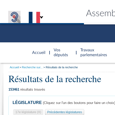
Assemb
Accèder à
la page
Vos
Travaux
Accueil
d'accueil
députés
parlementaires
Vous
Accueil
Recherche sur...
Résultats de la recherche
êtes
Résultats de la recherche
Général
ici
CONNEX
TRAVA
CONNA
DÉC
:
153461
résultats trouvés
LÉGISLATURE
(Cliquez sur l'un des boutons pour faire un choix
17e législature (X)
Précédentes législatures