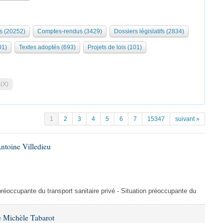
s (20252)
Comptes-rendus (3429)
Dossiers législatifs (2834)
01)
Textes adoptés (693)
Projets de lois (101)
 (X)
1
2
3
4
5
6
7
15347
suivant »
ntoine Villedieu
préoccupante du transport sanitaire privé - Situation préoccupante du
 Michèle Tabarot