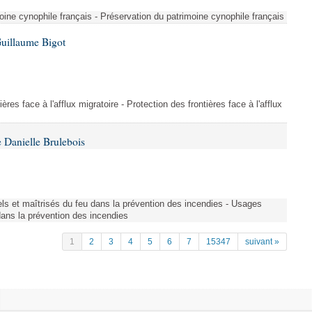
ine cynophile français - Préservation du patrimoine cynophile français
Guillaume Bigot
ères face à l'afflux migratoire - Protection des frontières face à l'afflux
 Danielle Brulebois
nels et maîtrisés du feu dans la prévention des incendies - Usages
 dans la prévention des incendies
1
2
3
4
5
6
7
15347
suivant »