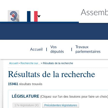
Assemb
Accèder à
la page
Vos
Travaux
Accueil
d'accueil
députés
parlementaires
Vous
Accueil
Recherche sur...
Résultats de la recherche
êtes
Résultats de la recherche
Général
ici
CONNEX
TRAVA
CONNA
DÉC
:
153461
résultats trouvés
LÉGISLATURE
(Cliquez sur l'un des boutons pour faire un choix
17e législature (X)
Précédentes législatures