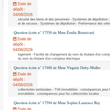
Rapports d'enquête
Date de
Rapports législatifs
dépôt :
Rapports sur l'application des lois
04/08/2026
Baromètre de l’application des lois
sécurité des biens et des personnes - Systèmes de dépollution 
et de secours - Systèmes de dépollution - Performance des véhi
Question écrite n° 17550 de Mme Émilie Bonnivard
Dossiers législatifs
Date de
Budget et sécurité sociale
dépôt :
Questions écrites et orales
04/08/2026
Comptes rendus des débats
logement - Facilité de changement du nom du titulaire d'un compt
du nom du titulaire d'un compteur électrique
Question écrite n° 17488 de Mme Virginie Duby-Muller
Date de
dépôt :
04/08/2026
collectivités territoriales - TVA immobilière : conséquences pour 
immobilière : conséquences pour les collectivités locales
Question écrite n° 17594 de Mme Sophie-Laurence Roy
Date de