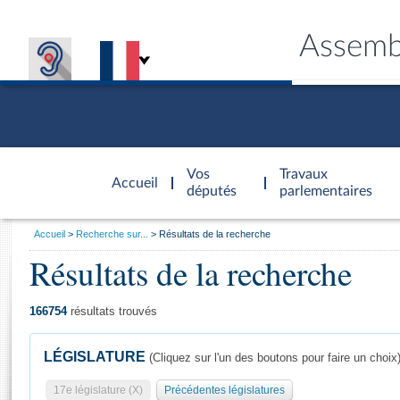
Assemb
Accèder à
la page
Vos
Travaux
Accueil
d'accueil
députés
parlementaires
Vous
Accueil
Recherche sur...
Résultats de la recherche
êtes
Résultats de la recherche
Général
ici
CONNEX
TRAVA
CONNA
DÉC
:
166754
résultats trouvés
LÉGISLATURE
(Cliquez sur l'un des boutons pour faire un choix
17e législature (X)
Précédentes législatures