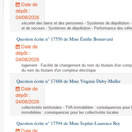
Rapports d'enquête
Date de
Rapports législatifs
dépôt :
Rapports sur l'application des lois
04/08/2026
Baromètre de l’application des lois
sécurité des biens et des personnes - Systèmes de dépollution 
et de secours - Systèmes de dépollution - Performance des véhi
Question écrite n° 17550 de Mme Émilie Bonnivard
Dossiers législatifs
Date de
Budget et sécurité sociale
dépôt :
Questions écrites et orales
04/08/2026
Comptes rendus des débats
logement - Facilité de changement du nom du titulaire d'un compt
du nom du titulaire d'un compteur électrique
Question écrite n° 17488 de Mme Virginie Duby-Muller
Date de
dépôt :
04/08/2026
collectivités territoriales - TVA immobilière : conséquences pour 
immobilière : conséquences pour les collectivités locales
Question écrite n° 17594 de Mme Sophie-Laurence Roy
Date de