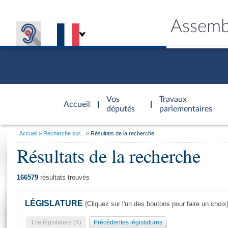
Assemb
Accèder à
la page
Vos
Travaux
Accueil
d'accueil
députés
parlementaires
Vous
Accueil
Recherche sur...
Résultats de la recherche
êtes
Résultats de la recherche
Général
ici
CONNEX
TRAVA
CONNA
DÉC
:
166579
résultats trouvés
LÉGISLATURE
(Cliquez sur l'un des boutons pour faire un choix
17e législature (X)
Précédentes législatures