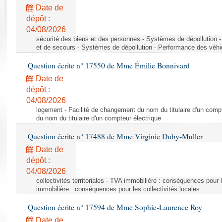
Rapports d'enquête
Date de
Rapports législatifs
dépôt :
Rapports sur l'application des lois
04/08/2026
Baromètre de l’application des lois
sécurité des biens et des personnes - Systèmes de dépollution 
et de secours - Systèmes de dépollution - Performance des véhi
Question écrite n° 17550 de Mme Émilie Bonnivard
Dossiers législatifs
Date de
Budget et sécurité sociale
dépôt :
Questions écrites et orales
04/08/2026
Comptes rendus des débats
logement - Facilité de changement du nom du titulaire d'un compt
du nom du titulaire d'un compteur électrique
Question écrite n° 17488 de Mme Virginie Duby-Muller
Date de
dépôt :
04/08/2026
collectivités territoriales - TVA immobilière : conséquences pour 
immobilière : conséquences pour les collectivités locales
Question écrite n° 17594 de Mme Sophie-Laurence Roy
Date de