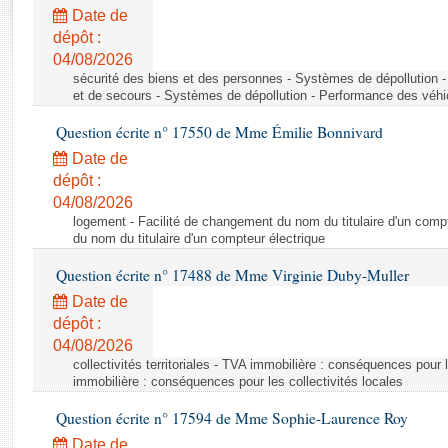
Rapports d'enquête
Date de
Rapports législatifs
dépôt :
Rapports sur l'application des lois
04/08/2026
Baromètre de l’application des lois
sécurité des biens et des personnes - Systèmes de dépollution 
et de secours - Systèmes de dépollution - Performance des véhi
Question écrite n° 17550 de Mme Émilie Bonnivard
Dossiers législatifs
Date de
Budget et sécurité sociale
dépôt :
Questions écrites et orales
04/08/2026
Comptes rendus des débats
logement - Facilité de changement du nom du titulaire d'un compt
du nom du titulaire d'un compteur électrique
Question écrite n° 17488 de Mme Virginie Duby-Muller
Date de
dépôt :
04/08/2026
collectivités territoriales - TVA immobilière : conséquences pour 
immobilière : conséquences pour les collectivités locales
Question écrite n° 17594 de Mme Sophie-Laurence Roy
Date de