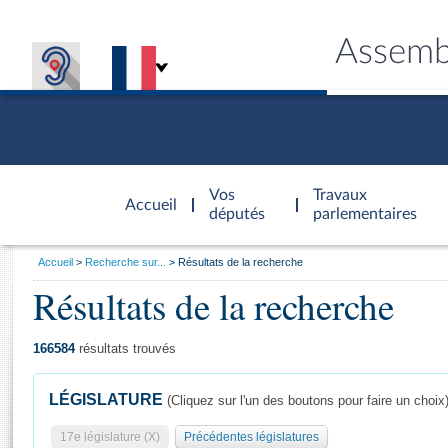
Assemb
Accèder à
la page
Vos
Travaux
Accueil
d'accueil
députés
parlementaires
Vous
Accueil
Recherche sur...
Résultats de la recherche
êtes
Résultats de la recherche
Général
ici
CONNEX
TRAVA
CONNA
DÉC
:
166584
résultats trouvés
LÉGISLATURE
(Cliquez sur l'un des boutons pour faire un choix
17e législature (X)
Précédentes législatures